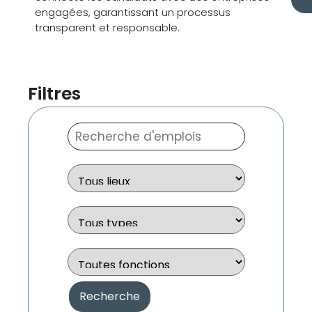
engagées, garantissant un processus
transparent et responsable.
Filtres
Mot
clé
ou
mots
Limiter
clés
les
emplois
à
Limiter
cette
les
lieu
emplois
à
Limiter
cette
les
type
emplois
à
cette
Recherche
Fonction