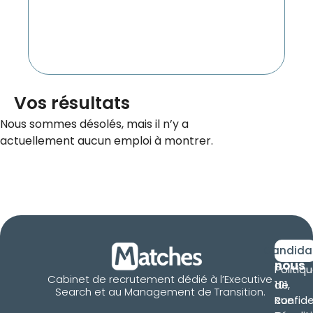
Vos résultats
Nous sommes désolés, mais il n’y a
actuellement aucun emploi à montrer.
Retro
Candida
nous
Politiq
Cabinet de recrutement dédié à l’Executive
101,
de
Search et au Management de Transition.
Rue
confide