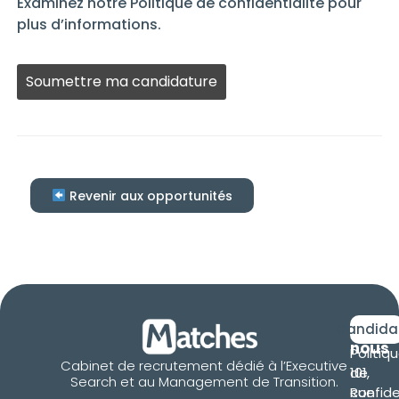
Examinez notre Politique de confidentialité pour
plus d’informations.
Les gens
à la
recherche
d’un
emploi ne
devraient
rien
mettre ici.
Revenir aux opportunités
Retro
Candida
nous
Politiq
Cabinet de recrutement dédié à l’Executive
101,
de
Search et au Management de Transition.
Rue
confide