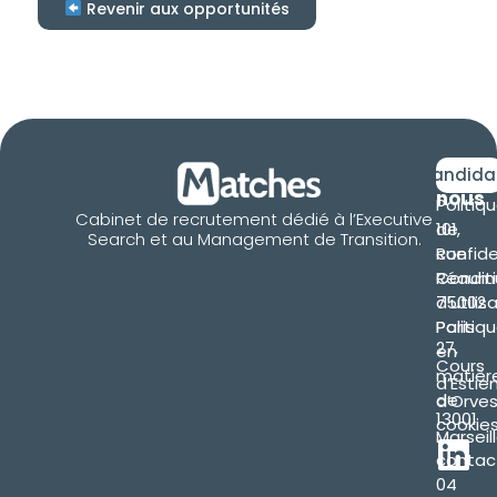
Revenir aux opportunités
Retro
Candida
nous
Politiq
Cabinet de recrutement dédié à l’Executive
101,
de
Search et au Management de Transition.
Rue
confide
Réaum
Condit
75002
d’utilis
Paris
Politiq
27,
en
Cours
matièr
d’Estie
de
d’Orve
13001
cookie
Marseil
contac
04