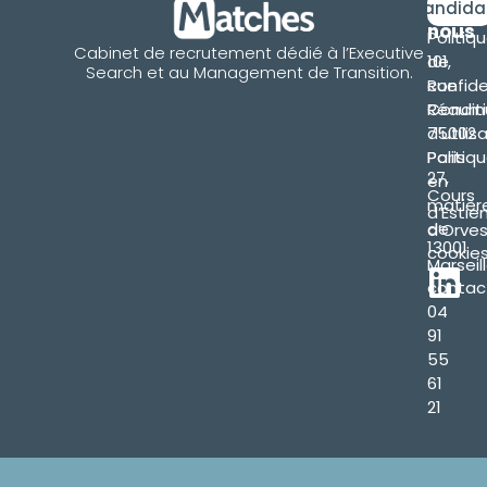
Retro
Candida
nous
Politiq
Cabinet de recrutement dédié à l’Executive
101,
de
Search et au Management de Transition.
Rue
confide
Réaum
Condit
75002
d’utilis
Paris
Politiq
27,
en
Cours
matièr
d’Estie
de
d’Orve
13001
cookie
Marseil
contac
04
91
55
61
21